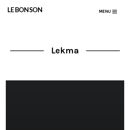
Skip
LE BON SON
MENU
to
content
Lekma