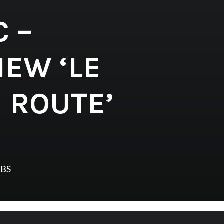
 –
IEW ‘LE
 ROUTE’
LBS