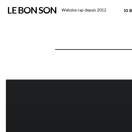
Skip
LE BON SON
Webzine rap depuis 2012
10 
to
content