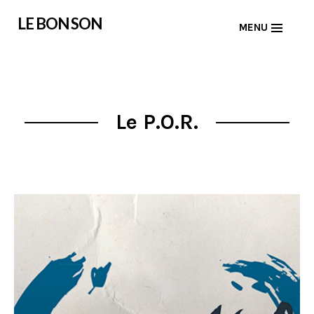
Skip
LE BON SON
MENU
to
content
Le P.O.R.