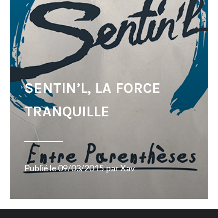
SENTIN’L, LA FORCE
TRANQUILLE
Publié le
09/03/2015
par
Xav