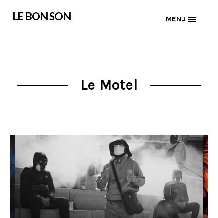
Skip
LE BON SON
MENU
to
content
Le Motel