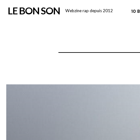
Skip
LE BON SON
Webzine rap depuis 2012
10 
to
content