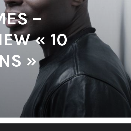
MES –
IEW « 10
NS »