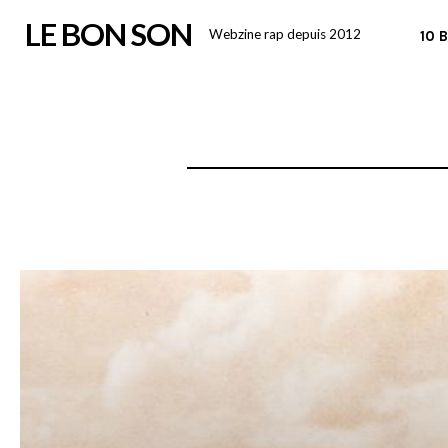
Skip
LE BON SON
Webzine rap depuis 2012
10 
to
content