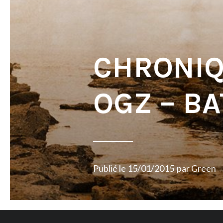
CHRONIQ
OGZ – B
Publié le
15/01/2015
par
Green