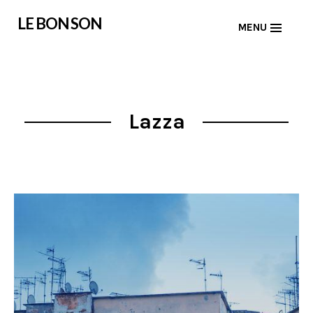
Skip
LE BON SON
MENU
to
content
Lazza