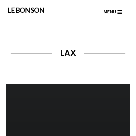
Skip
LE BON SON
MENU
to
content
LAX