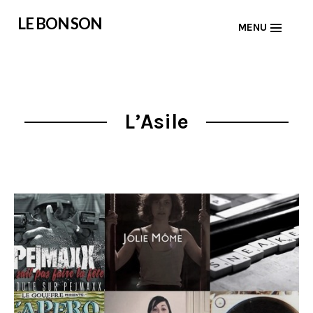
Skip
LE BON SON
MENU
to
content
L’Asile