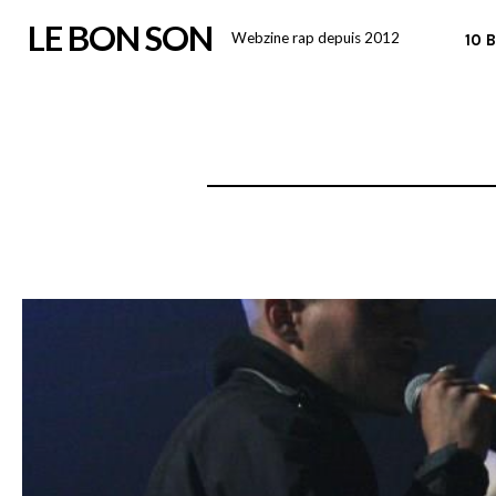
Skip
LE BON SON
Webzine rap depuis 2012
10 
to
content