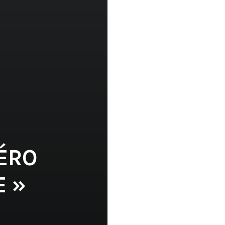
PÉRO
E »