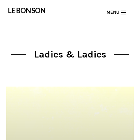
Skip
LE BON SON
MENU
to
content
Ladies & Ladies