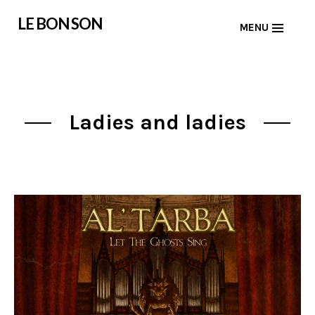
Skip
LE BON SON
MENU
to
content
Ladies and ladies