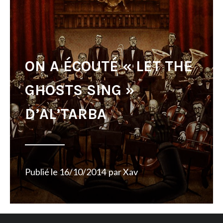
ON A ÉCOUTÉ « LET THE
GHOSTS SING »
D’AL’TARBA
Publié le
16/10/2014
par
Xav