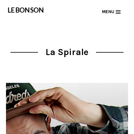
Skip
LE BON SON
MENU
to
content
La Spirale