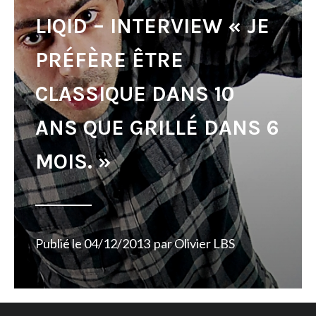
LIQID – INTERVIEW « JE
PRÉFÈRE ÊTRE
CLASSIQUE DANS 10
ANS QUE GRILLÉ DANS 6
MOIS. »
Publié le
04/12/2013
par
Olivier LBS