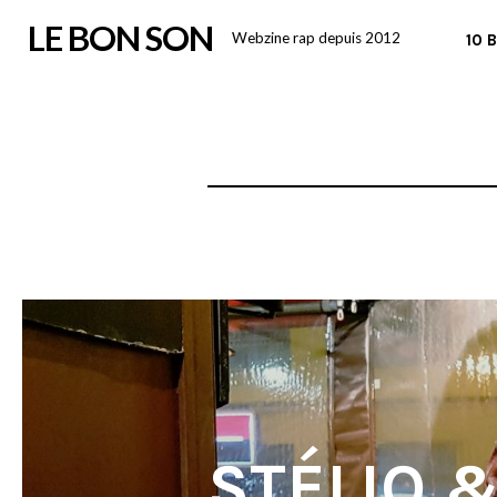
Skip
LE BON SON
Webzine rap depuis 2012
10 
to
content
STÉLIO 