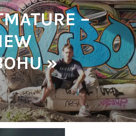
RTMATURE –
VIEW
BOHU »