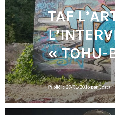
TAF L’A
L’INTER
« TOHU-
Publié le
20/01/2016
par
Costa