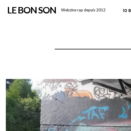
Skip
LE BON SON
Webzine rap depuis 2012
10 
to
content