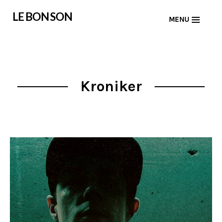
Skip
LE BON SON
MENU
to
content
Kroniker