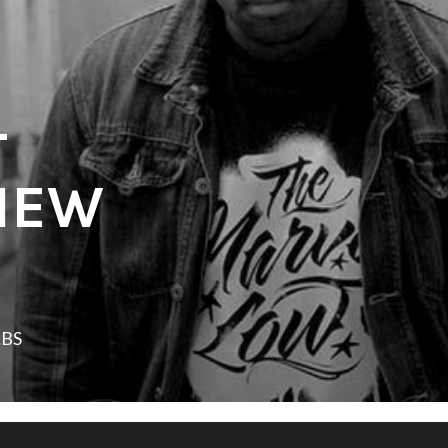
–
VIEW
LBS