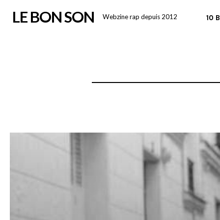
Skip
LE BON SON
Webzine rap depuis 2012
10 
to
content