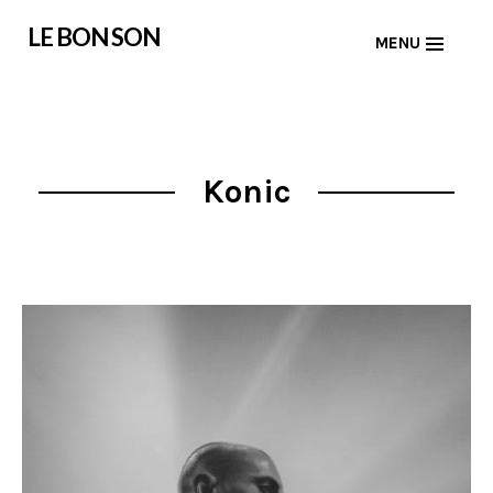
Skip
LE BON SON
MENU
to
content
Konic