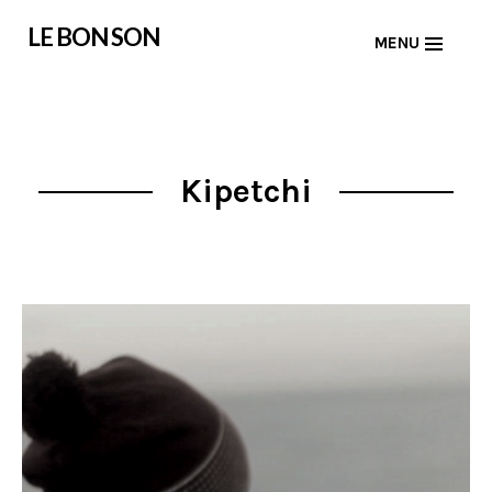
Skip
LE BON SON
MENU
to
content
Kipetchi