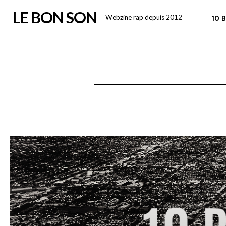
Skip
LE BON SON
Webzine rap depuis 2012
10 
to
content