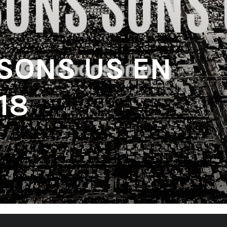
 SONS US EN
18
'