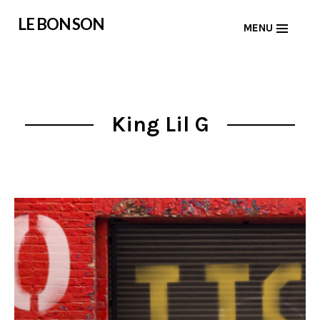
Skip
LE BON SON
MENU
to
content
King Lil G