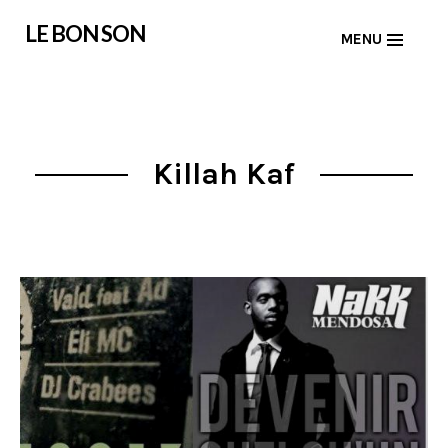
Skip
LE BON SON
MENU
to
content
Killah Kaf