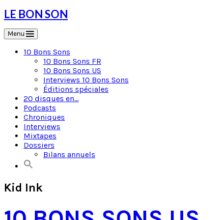
Skip
LE BON SON
to
content
Menu
10 Bons Sons
10 Bons Sons FR
10 Bons Sons US
Interviews 10 Bons Sons
Éditions spéciales
20 disques en…
Podcasts
Chroniques
Interviews
Mixtapes
Dossiers
Bilans annuels
Kid Ink
10 BONS SONS US