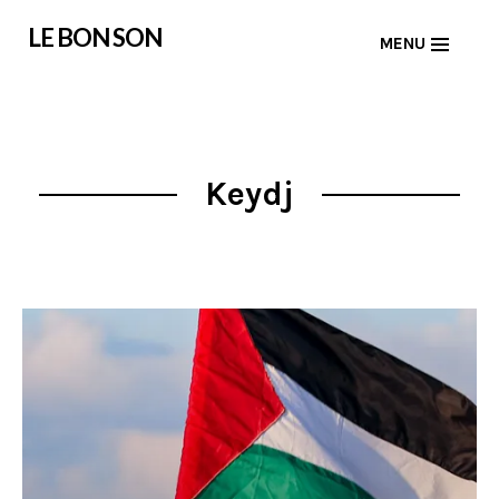
Skip
LE BON SON
MENU
to
content
Keydj