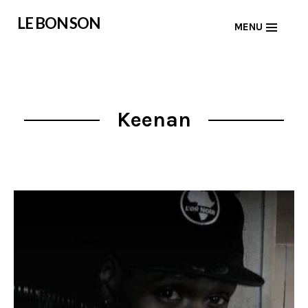
Skip
LE BON SON
MENU
to
content
Keenan