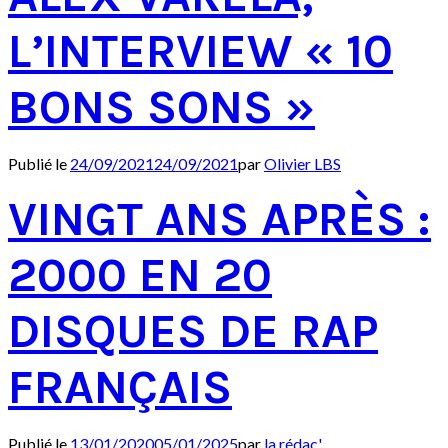
L’INTERVIEW « 10
BONS SONS »
Publié le
24/09/2021
24/09/2021
par
Olivier LBS
VINGT ANS APRÈS :
2000 EN 20
DISQUES DE RAP
FRANÇAIS
Publié le
13/01/2020
05/01/2025
par
la rédac'