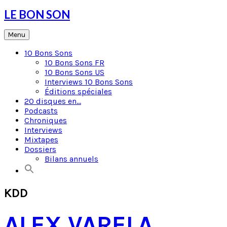
Skip
LE BON SON
to
content
Menu
10 Bons Sons
10 Bons Sons FR
10 Bons Sons US
Interviews 10 Bons Sons
Éditions spéciales
20 disques en…
Podcasts
Chroniques
Interviews
Mixtapes
Dossiers
Bilans annuels
KDD
ALEX VARELA,