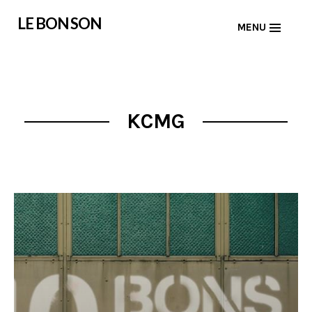
Skip
LE BON SON
MENU
to
content
KCMG