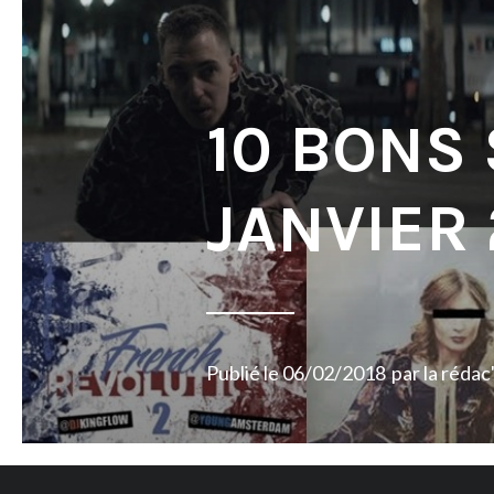
10 BONS
JANVIER 
Publié le
06/02/2018
par
la rédac