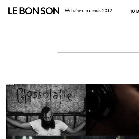
Skip
LE BON SON
Webzine rap depuis 2012
10 
to
content