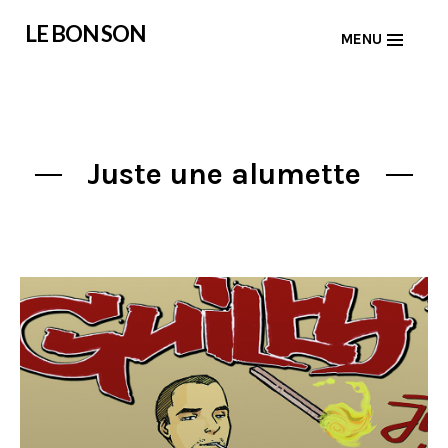
Skip
LE BON SON
MENU
to
content
Juste une alumette