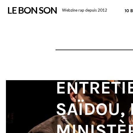
Skip
LE BON SON
Webzine rap depuis 2012
10 
to
content
ENTRETI
SAÏDOU,
MINISTÈ