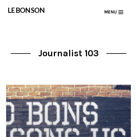
Skip
LE BON SON
MENU
to
content
Journalist 103