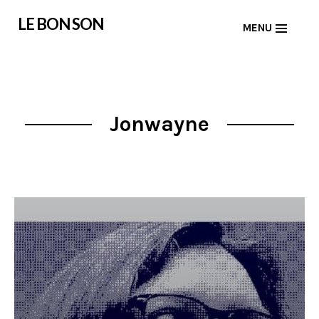
Skip
LE BON SON
MENU
to
content
Jonwayne