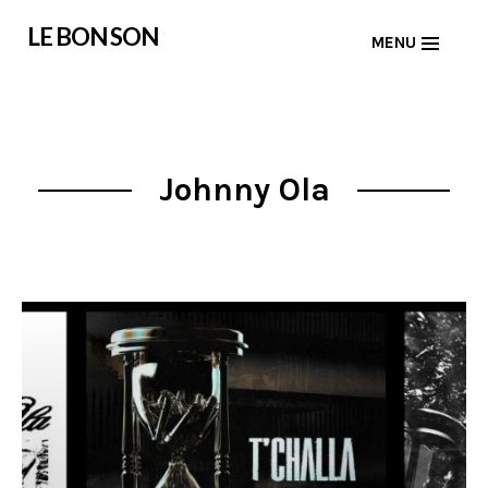
Skip
LE BON SON
MENU
to
content
Johnny Ola