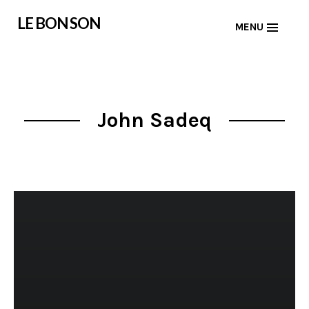
Skip
LE BON SON
MENU
to
content
John Sadeq