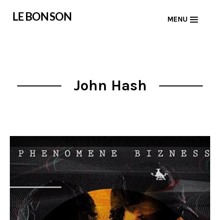
Skip
LE BON SON
MENU
to
content
John Hash