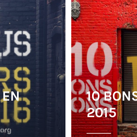
 EN
10 BON
2015