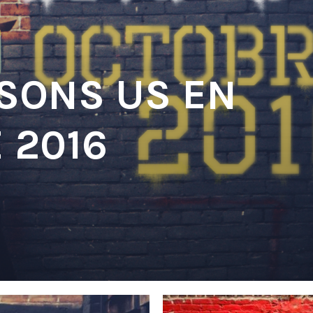
 SONS US EN
 2016
'