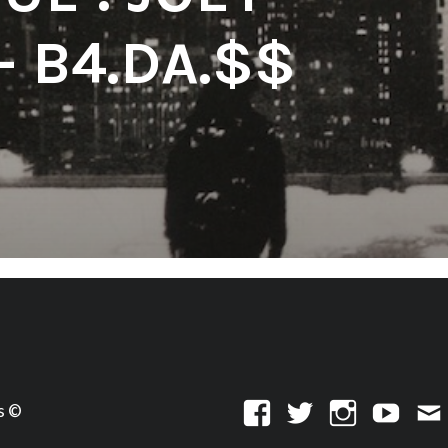
– B4.DA.$$
s ©