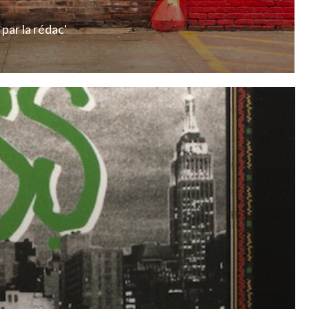
par
la rédac'