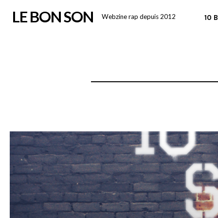
Skip
LE BON SON
Webzine rap depuis 2012
10 
to
content