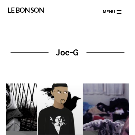
Skip
LE BON SON
MENU
to
content
Joe-G