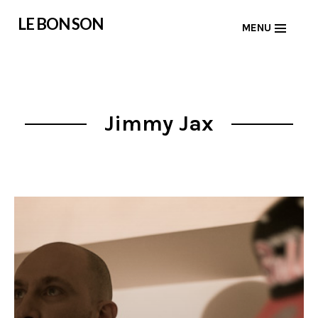
Skip
LE BON SON
MENU
to
content
Jimmy Jax