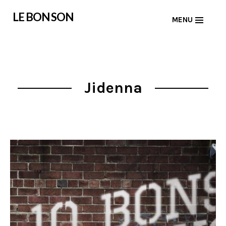
Skip
LE BON SON
MENU
to
content
Jidenna