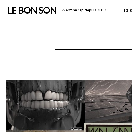
Skip
LE BON SON
Webzine rap depuis 2012
10 
to
content