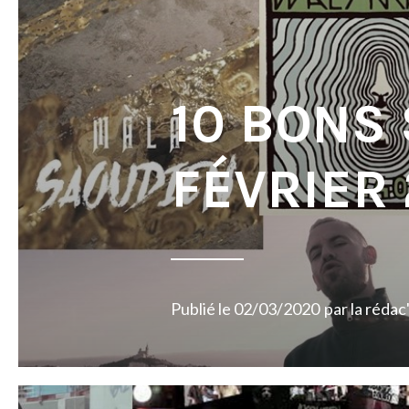
10 BONS
FÉVRIER
Publié le
02/03/2020
par
la rédac