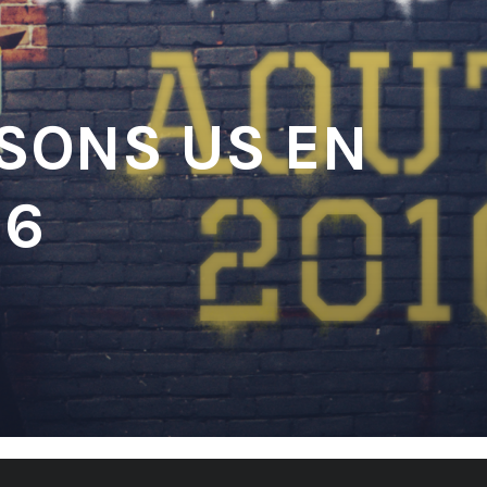
 SONS US EN
16
'