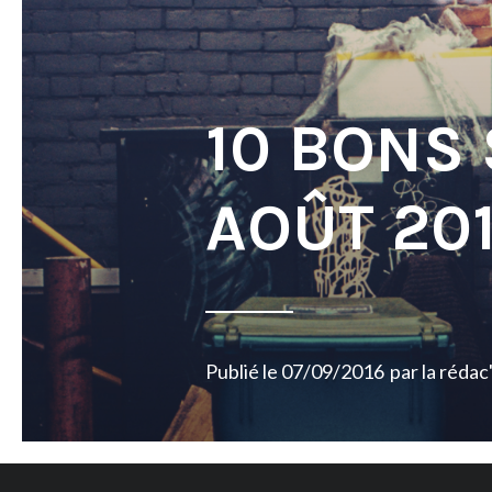
10 BONS
AOÛT 20
Publié le
07/09/2016
par
la rédac