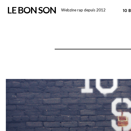
Skip
LE BON SON
Webzine rap depuis 2012
10 
to
content