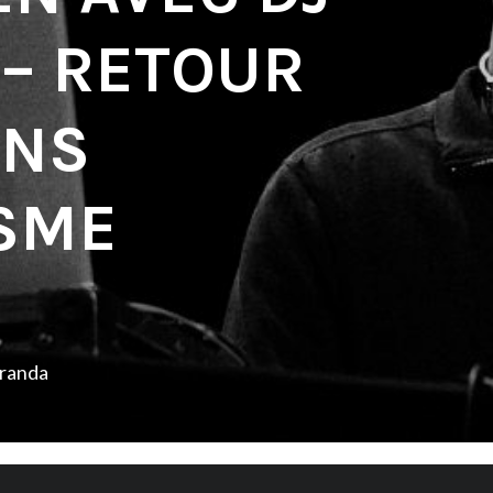
– RETOUR
ANS
ISME
iranda