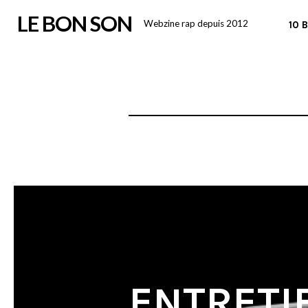
Skip
LE BON SON
Webzine rap depuis 2012
10 
to
content
ENTRETI