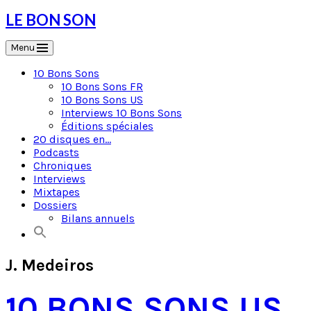
Skip
LE BON SON
to
content
Menu
10 Bons Sons
10 Bons Sons FR
10 Bons Sons US
Interviews 10 Bons Sons
Éditions spéciales
20 disques en…
Podcasts
Chroniques
Interviews
Mixtapes
Dossiers
Bilans annuels
J. Medeiros
10 BONS SONS US