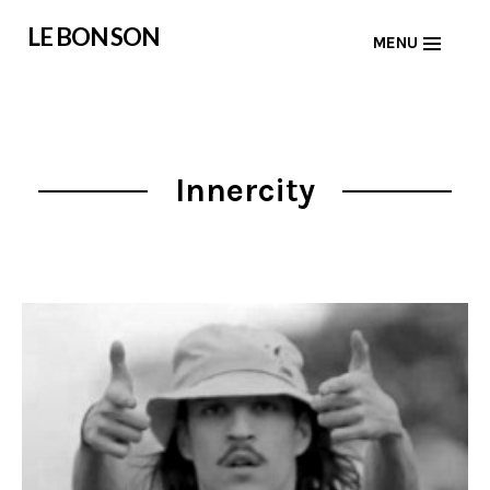
Skip
LE BON SON
MENU
to
content
Innercity