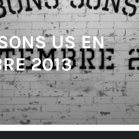
 SONS US EN
RE 2013
'