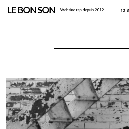
Skip
LE BON SON
Webzine rap depuis 2012
10 
to
content