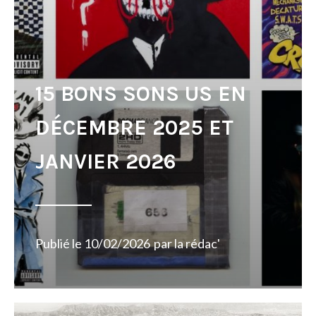
15 BONS SONS US EN
DÉCEMBRE 2025 ET
JANVIER 2026
Publié le
10/02/2026
par
la rédac'