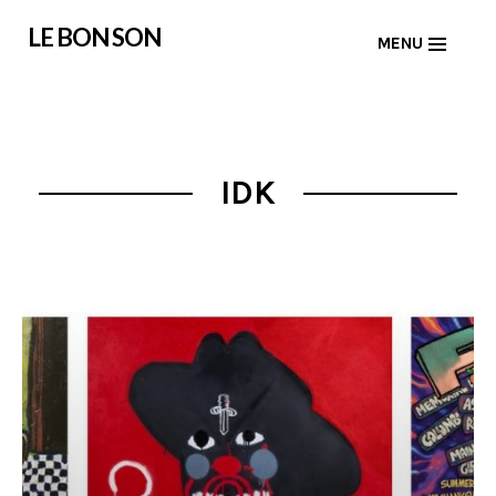
Skip
LE BON SON
MENU
to
content
IDK