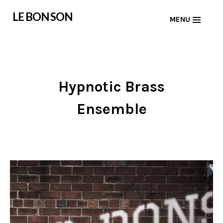
Skip
LE BON SON
MENU
to
content
Hypnotic Brass
Ensemble