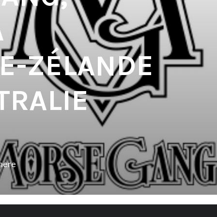
A
E-ZÉLANDE
TRALIE
aere