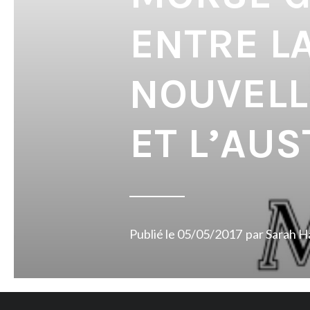
ENTRE L
NOUVELL
ET L’AUS
Publié le
05/05/2017
par
Sarah H