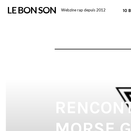
Skip
LE BON SON
Webzine rap depuis 2012
10 
to
content
RENCONT
MORSE G