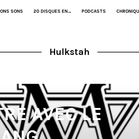
BONS SONS
20 DISQUES EN…
PODCASTS
CHRONIQ
Hulkstah
RE AVEC LE
ANG,