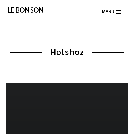
Skip
LE BON SON
MENU
to
content
Hotshoz