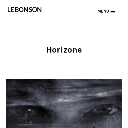
Skip
LE BON SON
MENU
to
content
Horizone